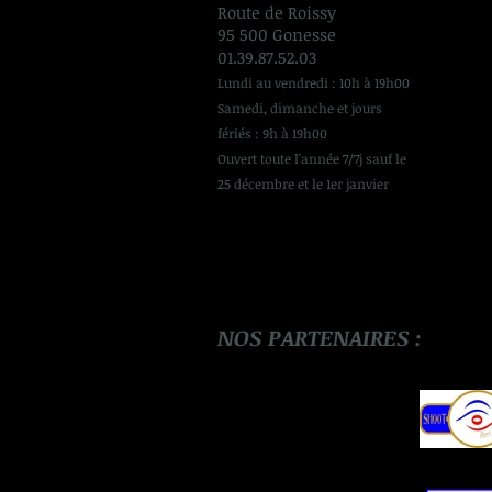
Route de Roissy
95 500 Gonesse
01.39.87.52.03
Lundi au vendredi : 10h à 19h00
Samedi, dimanche et jours
fériés : 9h à 19h00
Ouvert toute l'année 7/7j sauf le
25 décembre et le 1er janvier
NOS PARTENAIRES :