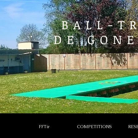
BALL-T
DE GONE
FFTir
COMPETITIONS
RES