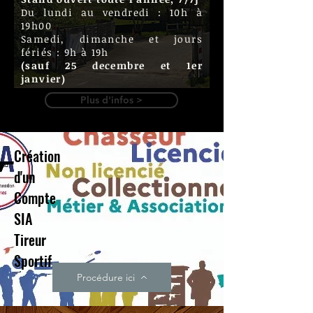
Du lundi au vendredi : 10h à
19h00
Samedi, dimanche et jours
fériés : 9h à 19h
(sauf 25 decembre et 1er
janvier)
Plus d'infos >
Création
d'un
Compte
SIA
Tireur
Sportif
Procédure ici