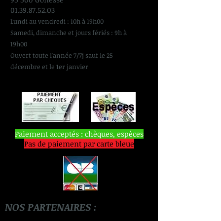
01.39.87.52.03
Lundi au vendredi : 10h à 19h00
Samedi, dimanche et jours fériés : 9h à
19h00
Ouvert toute l'année 7/7j sauf le 25
décembre et le 1er janvier
Paiement acceptés : chèques, espèces
Pas de paiement par carte bleue
NOS PARTENAIRES :