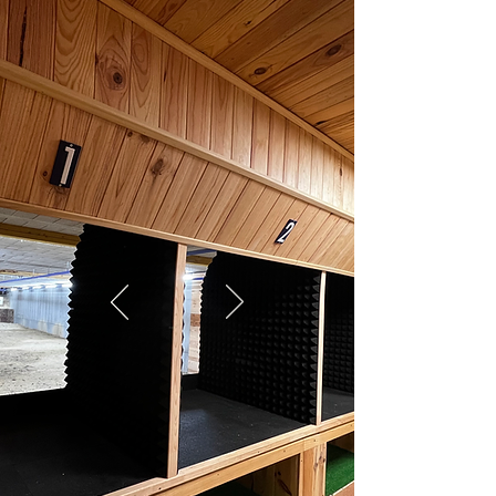
NOUVEAUTE FFT
5 pas de tir de 10 et
25m sont
maintenant ouverts
Les licences FFTIR
Disponible
de Septembre à Septembre.
+ d'informations