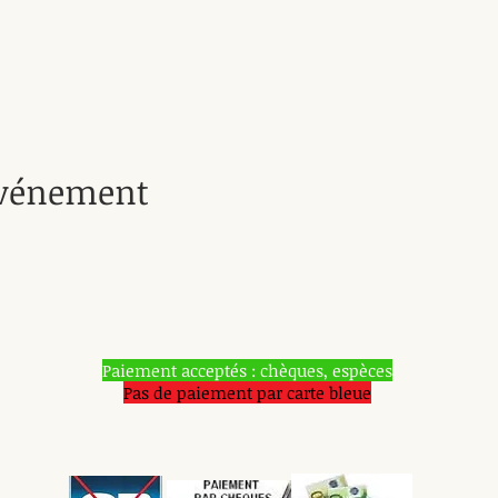
événement
Paiement acceptés : chèques, espèces
Pas de paiement par carte bleue