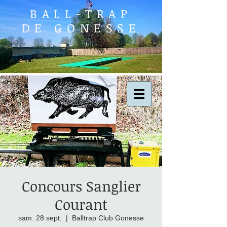
BALL-TRAP
DE GONESSE
Concours Sanglier
Courant
sam. 28 sept.
  |  
Balltrap Club Gonesse